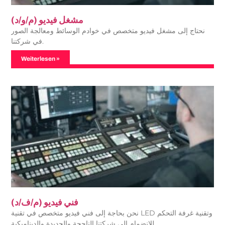
مشغل فيديو (م/و/د)
نحتاج إلى مشغل فيديو متخصص في خوادم الوسائط ومعالجة الصور
في شركتنا.
Weiterlesen »
فني فيديو (م/ف/د)
نحن بحاجة إلى فني فيديو متخصص في تقنية LED وتقنية غرفة التحكم
للانضمام إلى شركتنا الناجحة والجديدة والديناميكية.