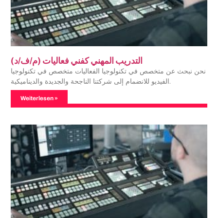
التدريب المهني كفني فعاليات (م/ف/د)
نحن نبحث عن متخصص في تكنولوجيا الفعاليات متخصص في تكنولوجيا
الفيديو للانضمام إلى شركتنا الناجحة والجديدة والديناميكية.
Weiterlesen »