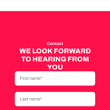
Contact
WE LOOK FORWARD
TO HEARING FROM
YOU