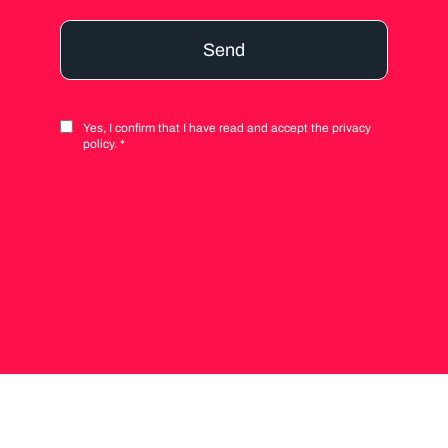
Send
Yes, I confirm that I have read and accept the privacy
Alternative:
policy. *