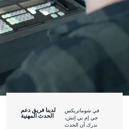
لدينا فريق دعم
في شوماتريكس
الحدث المهنية
جي إم بي إتش،
ندرك أن الحدث