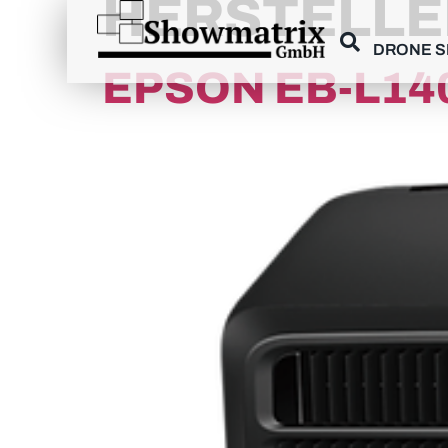
HERSTELLE
content
DRONE 
EPSON EB-L14