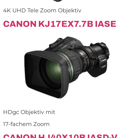
4K UHD Tele Zoom Objektiv
CANON KJ17EX7.7B IASE
HDgc Objektiv mit
17-fachem Zoom
CANON HJ40X10B IASD-V