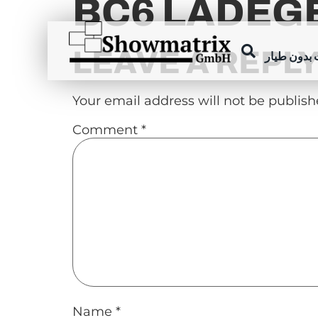
BC6 LADEGE
content
LEAVE A REPL
بدون طيار
Your email address will not be publish
Comment
*
Name
*