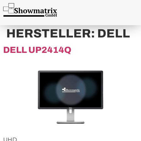
content
HERSTELLER:
DELL
DELL UP2414Q
UHD